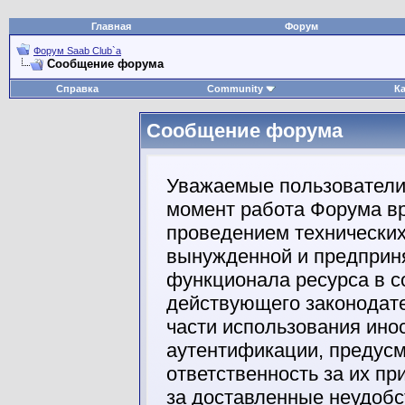
Главная
Форум
Форум Saab Club`а
Сообщение форума
Справка
Community
К
Сообщение форума
Уважаемые пользователи
момент работа Форума вр
проведением технических
вынужденной и предприня
функционала ресурса в с
действующего законодате
части использования ино
аутентификации, предус
ответственность за их п
за доставленные неудобс