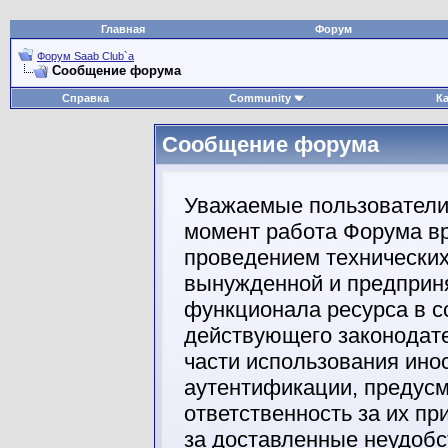
Главная
Форум
Форум Saab Club`а
Сообщение форума
Справка
Community
К
Сообщение форума
Уважаемые пользователи
момент работа Форума вр
проведением технических
вынужденной и предприня
функционала ресурса в с
действующего законодате
части использования ино
аутентификации, предус
ответственность за их п
за доставленные неудобс