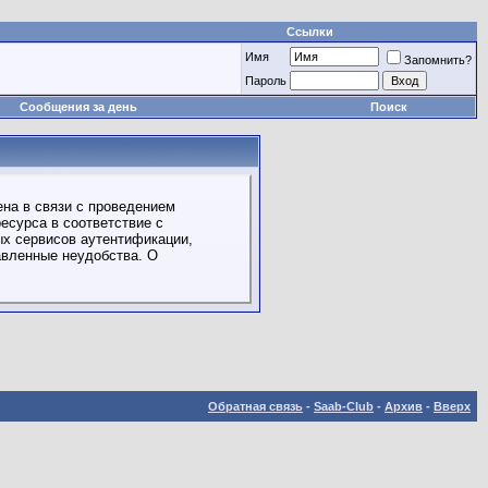
Ссылки
Имя
Запомнить?
Пароль
Сообщения за день
Поиск
на в связи с проведением
есурса в соответствие с
ых сервисов аутентификации,
авленные неудобства. О
Обратная связь
-
Saab-Club
-
Архив
-
Вверх