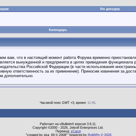
орум
Vin декодер
Календарь
ем вам, что в настоящий момент работа Форума временно приостановле
является вынужденной и предпринята в целях приведения функционала р
нодательства Российской Федерации (в части использования иностранн
вную ответственность за их применение). Приносим извинения за дост
м дополнительно.
Часовой пояс GMT +3, время:
11:45
.
Работает на vBulletin® версия 3.8.11.
Copyright ©2000 - 2026, Jelsoft Enterprises Ltd.
Перевод:
zCarot
"created by ska_69 © 2008" "powered by
RoM@n © 2026